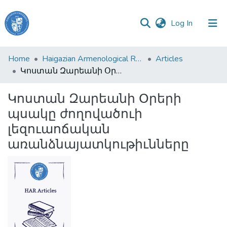
(current)
Log In
Haigazian
Home
Haigazian Armenological Review
Articles
University
Կոստան Զարեանի Օրերի պսակը ժողովածուի լեզուաոճական առանձնայատկութիւնները
Communities
Կոստան Զարեանի Օրերի
&
պսակը ժողովածուի
Collections
լեզուաոճական
All of DSpace
առանձնայատկութիւնները