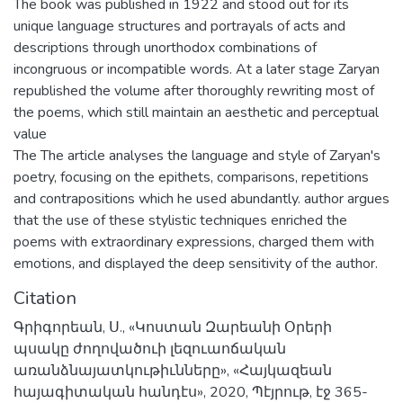
The book was published in 1922 and stood out for its
unique language structures and portrayals of acts and
descriptions through unorthodox combinations of
incongruous or incompatible words. At a later stage Zaryan
republished the volume after thoroughly rewriting most of
the poems, which still maintain an aesthetic and perceptual
value
The The article analyses the language and style of Zaryan's
poetry, focusing on the epithets, comparisons, repetitions
and contrapositions which he used abundantly. author argues
that the use of these stylistic techniques enriched the
poems with extraordinary expressions, charged them with
emotions, and displayed the deep sensitivity of the author.
Citation
Գրիգորեան, Ս., «Կոստան Զարեանի Օրերի
պսակը ժողովածուի լեզուաոճական
առանձնայատկութիւնները», «Հայկազեան
հայագիտական հանդէս», 2020, Պէյրութ, էջ 365-