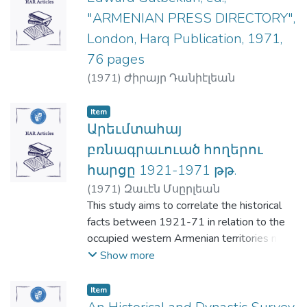
"ARMENIAN PRESS DIRECTORY",
London, Harq Publication, 1971,
76 pages
(
1971
)
Ժիրայր Դանիէլեան
Item
Արեւմտահայ
բռնագրաւուած հողերու
հարցը 1921-1971 թթ.
(
1971
)
Զաւէն Մսըրլեան
This study aims to correlate the historical
facts between 1921-71 in relation to the
occupied western Armenian territories now
in Turkey, mainly in relation to the districts of
Show more
Kars and Ardahan. At the same time the
policies of the concerned nations, Turkey,
Item
U.S.S.R. and U.S.A are presented. Before