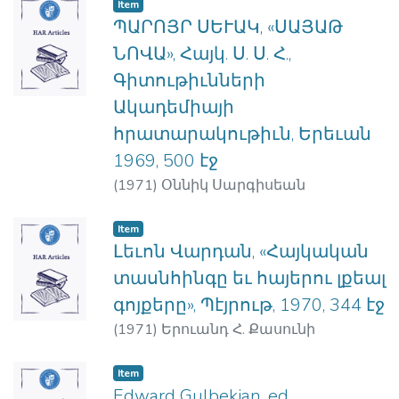
Item
ՊԱՐՈՅՐ ՍԵՒԱԿ, «ՍԱՅԱԹ
ՆՈՎԱ», Հայկ. Ս. Ս. Հ.,
Գիտութիւնների
Ակադեմիայի
հրատարակութիւն, Երեւան
1969, 500 էջ
(
1971
)
Օննիկ Սարգիսեան
Item
Լեւոն Վարդան, «Հայկական
տասնհինգը եւ հայերու լքեալ
գոյքերը», Պէյրութ, 1970, 344 էջ
(
1971
)
Երուանդ Հ. Քասունի
Item
Edward Gulbekian, ed.,