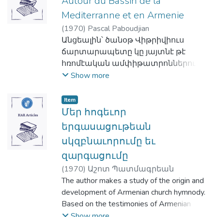
Autour du Bassin de la
Mediterranne et en Armenie
(
1970
)
Pascal Paboudjian
Անցեալին՝ ծանօթ Վիթրիվիուս
ճարտարապետը կը յայտնէ թէ
հռոմէական ամփիթատրոններու
յատակագիծները համադրելու
Show more
համար կը գործածուէին երկու
հաւասարակողմ եռանկիւններ՝
Item
շրջանակի մը մէջ ներգծուած. A
Մեր հոգեւոր
գծանկարը, տիակրամ:: Իսկ
երգասացութեան
յունական ամփիթատրոններու
սկզբնաւորումը եւ
յատակագիծներուն համար կը
զարգացումը
գործածուէին քառակուսիներ՝
շրջանակին մէջ ներգծուած, B
(
1970
)
Աշոտ Պատմագրեան
տիակրամը:
The author makes a study of the origin and
Մեր ներկայ ուսումնասիրութիւնը
development of Armenian church hymnody.
ցոյց կու տայ թէ վերոյիշեալ
Based on the testimonies of Armenian
գծանկարները գործածուած էին
narrators, whom he quotes extensively, he
Show more