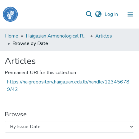
(current)
Log In
Haigazian
Home
Haigazian Armenological Review
Articles
University
Browse by Date
Communities
Articles
&
Collections
Permanent URI for this collection
All of DSpace
https://haigrepository.haigazian.edu.lb/handle/12345678
9/42
Browse