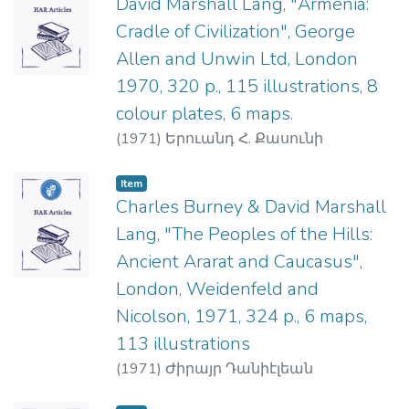
Simonian, Moushegh Manougian, Kevork
David Marshall Lang, "Armenia:
Arshagian, Hrat Matevosian, Zorair
Cradle of Civilization", George
Khalapian and others.
Allen and Unwin Ltd, London
Krikor Shahinian, in this article, presents
1970, 320 p., 115 illustrations, 8
Khalapian's novel Where Were You, O Man
of God, and through it he exposes the
colour plates, 6 maps.
innovation of young soviet Armenian prose
(
1971
)
Երուանդ Հ. Քասունի
writers in subject matter, outlook, narration
and form.
Item
Charles Burney & David Marshall
Lang, "The Peoples of the Hills:
Ancient Ararat and Caucasus",
London, Weidenfeld and
Nicolson, 1971, 324 p., 6 maps,
113 illustrations
(
1971
)
Ժիրայր Դանիէլեան